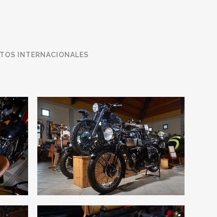
TOS INTERNACIONALES
NORTON
Motos Internacionales
KES
ZOOM
VIEW
5
LIKES