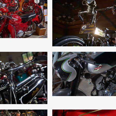
GUZZI
MOTOSACOCHE
 Internacionales
Destacados, Motos Internaciona
VIEW
4
LIKES
ZOOM
VIEW
8
LI
DUCATI 98
UTOMOTO
Motos Internacionales
 Motos Internacionales
ZOOM
VIEW
1
LI
VIEW
6
LIKES