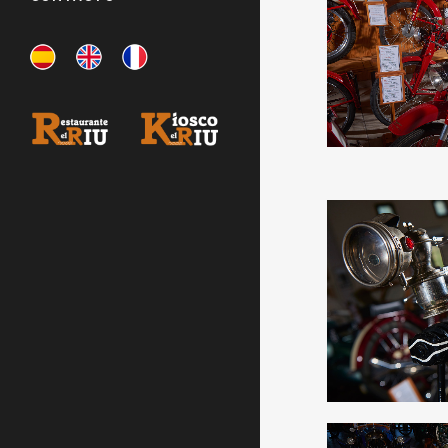
Motos
ZOOM
A
Destacados,
ZOOM