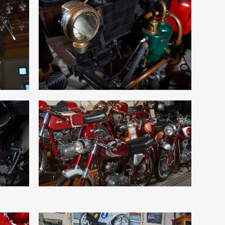
LA NEF
les
Destacados, Motos Internacionales
KES
ZOOM
VIEW
11
LIKES
DUCATI
Motos Internacionales
KE
ZOOM
VIEW
4
LIKES