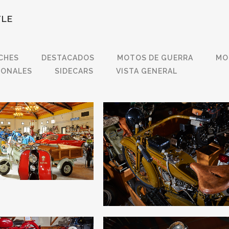
YLE
CHES
DESTACADOS
MOTOS DE GUERRA
MO
IONALES
SIDECARS
VISTA GENERAL
A DEL MUSEO
HARLEY DAVIDSON
ista general
Motos Internacionales
VIEW
22
LIKES
ZOOM
VIEW
5
LI